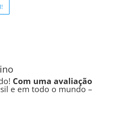
!
ino
ado!
Com uma avaliação
asil e em todo o mundo –