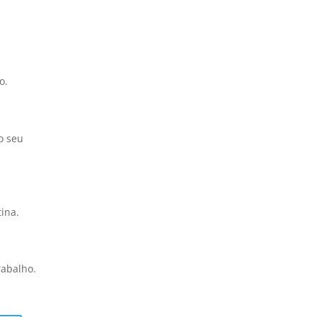
o.
o seu
ina.
rabalho.