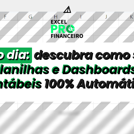
⚠️
 dia:
descubra como s
lanilhas e Dashboards
tábeis
100% Automát