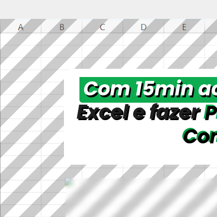
Com 15min ao
Excel e fazer
P
Con